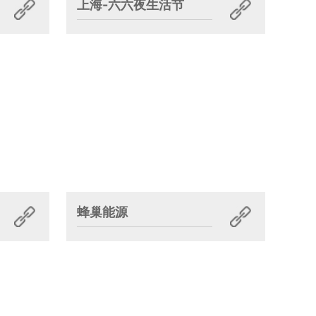
上海-六六夜生活节
蜂巢能源