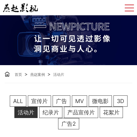
>
>
首页
燕赵案例
活动片
ALL
宣传片
广告
MV
微电影
3D
活动片
纪录片
产品宣传片
花絮片
广告2