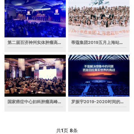
第二届百济神州实体肿瘤高峰论坛
蒂蔻集团2019五月上海站花絮
国家癌症中心妇科肿瘤高峰论坛
罗振宇2019-2020时间的朋友跨年演讲
共
1
页
8
条